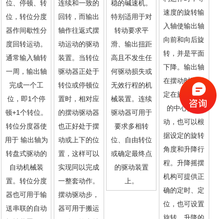
位、停顿、转
连续和一致的
稳的碱速机。
速度的旋转输
位，转位分度
回转，而输出
特别适用于对
入轴使输出轴
器作间歇性分
轴作往返式摆
转动要求平
向前和向后旋
度回转运动。
动运动的驱动
滑、输出扭距
转，并是平面
通常输入轴转
装置。当转位
高且不发生任
下降。输出轴
一周，输出轴
驱动器正处于
何驱动损失或
在摆动时可设
完成一个工
转位或停顿位
无效行程的机
定在旋转行程
位，即1个停
置时，相对应
械装置。连续
的中心点停
顿+1个转位。
的摆动驱动器
驱动器可用于
动，也可以根
转位分度器使
也正好处于摆
要求多相转
据设定的旋转
用于 输出轴为
动或上下的位
位、自由转位
角度和升降行
转盘式驱动的
置，这样可以
或确定最终点
程。升降摇摆
自动机械装
实现同以完成
的驱动装置
机构可提供正
置。转位分度
一整套动作。
上。
确的定时、定
器也可用于输
摆动驱动步，
位，也可设置
送串联的自动
器可用于搬运
旋转、升降的