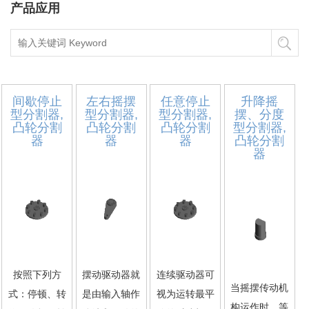
产品应用
间歇停止
左右摇摆
任意停止
升降摇
型分割器,
型分割器,
型分割器,
摆、分度
凸轮分割
凸轮分割
凸轮分割
型分割器,
器
器
器
凸轮分割
器
按照下列方
摆动驱动器就
连续驱动器可
当摇摆传动机
式：停顿、转
是由输入轴作
视为运转最平
构运作时，等