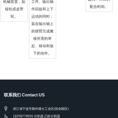
机械装置，如
工件。输出轴
配合时间。
链轮或皮带
作回旋和上下
轮。
运动的同时，
装在输出轴上
的摆臂完成搬
移所需的举
起、移动和放
下的动作。
联系我们 Contact US
浙江省宁波市鄞州潘火工业区(投创园区)
18258779555 分割器,凸轮分割器