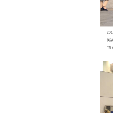
20
英姿
“