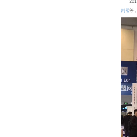
2
割器
等