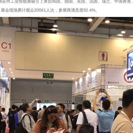
018苏州工业智能展吸引了来自韩国、德国、美国、法国、瑞士、中国香港、
，
展会现场累计观众
20061人次，参展商满意度92.4%。