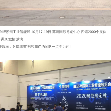
19IIE苏州工业智能展 10月17-19日 苏州国际博览中心 四馆2000个展位
飒爽
‘激情’满满
青春靓丽，激情满满”形容我们的团队一点不为过！